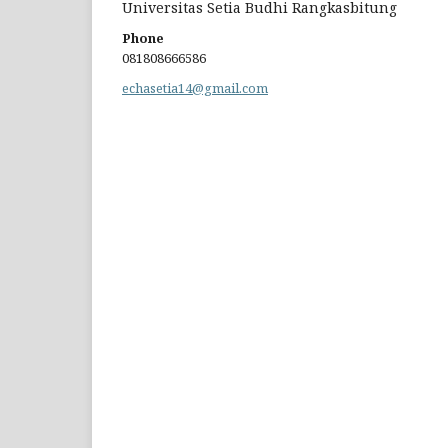
Universitas Setia Budhi Rangkasbitung
Phone
081808666586
echasetia14@gmail.com