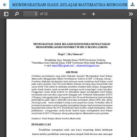
MENINGKATKAN HASIL BELAJAR MATEMATIKA MENGGUNAKAN MEDIA PEMBELAJARAN KONKRET DI SDN 23 REJANG LEBONG